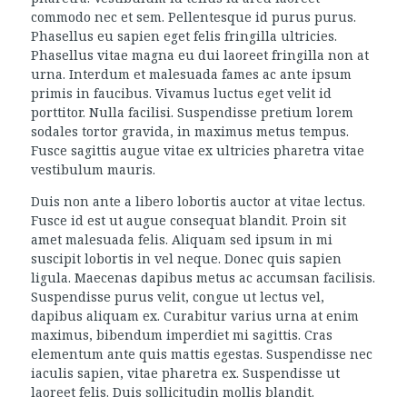
commodo nec et sem. Pellentesque id purus purus.
Phasellus eu sapien eget felis fringilla ultricies.
Phasellus vitae magna eu dui laoreet fringilla non at
urna. Interdum et malesuada fames ac ante ipsum
primis in faucibus. Vivamus luctus eget velit id
porttitor. Nulla facilisi. Suspendisse pretium lorem
sodales tortor gravida, in maximus metus tempus.
Fusce sagittis augue vitae ex ultricies pharetra vitae
vestibulum mauris.
Duis non ante a libero lobortis auctor at vitae lectus.
Fusce id est ut augue consequat blandit. Proin sit
amet malesuada felis. Aliquam sed ipsum in mi
suscipit lobortis in vel neque. Donec quis sapien
ligula. Maecenas dapibus metus ac accumsan facilisis.
Suspendisse purus velit, congue ut lectus vel,
dapibus aliquam ex. Curabitur varius urna at enim
maximus, bibendum imperdiet mi sagittis. Cras
elementum ante quis mattis egestas. Suspendisse nec
iaculis sapien, vitae pharetra ex. Suspendisse ut
laoreet felis. Duis sollicitudin mollis blandit.