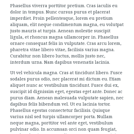
Phasellus viverra porttitor pretium. Cras iaculis eu
dolor in tempus. Nunc cursus purus et placerat
imperdiet. Proin pellentesque, lorem eu pretium
aliquam, elit neque condimentum magna, eu volutpat
justo mauris at turpis. Aenean molestie suscipit
ligula, et rhoncus magna ullamcorper in. Phasellus
ornare consequat felis in vulputate. Cras arcu lorem,
pharetra vitae libero vitae, facilisis varius magna.
Curabitur non libero luctus, mollis justo nec,
interdum urna. Nam dapibus venenatis lacinia.
Ut vel vehicula magna. Cras at tincidunt libero. Fusce
sodales purus odio, nec placerat mi dictum eu. Etiam
aliquet nunc ac vestibulum tincidunt. Fusce dui ex,
suscipit id dignissim eget, egestas eget ante. Donec ac
purus diam. Aenean malesuada vulputate sapien, nec
dapibus felis bibendum vel. Ut eu lacinia tortor.
Phasellus egestas consectetur facilisis. Quisque
varius nisl sed turpis ullamcorper porta. Nullam
neque magna, porttitor vel ante eget, vestibulum
pulvinar odio. In accumsan orci non quam feugiat,