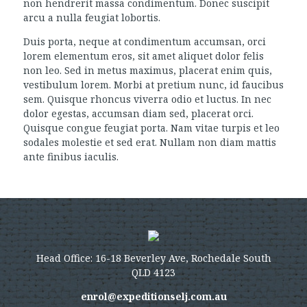
non hendrerit massa condimentum. Donec suscipit
arcu a nulla feugiat lobortis.
Duis porta, neque at condimentum accumsan, orci
lorem elementum eros, sit amet aliquet dolor felis
non leo. Sed in metus maximus, placerat enim quis,
vestibulum lorem. Morbi at pretium nunc, id faucibus
sem. Quisque rhoncus viverra odio et luctus. In nec
dolor egestas, accumsan diam sed, placerat orci.
Quisque congue feugiat porta. Nam vitae turpis et leo
sodales molestie et sed erat. Nullam non diam mattis
ante finibus iaculis.
Head Office: 16-18 Beverley Ave, Rochedale South
QLD 4123
enrol@expeditionselj.com.au