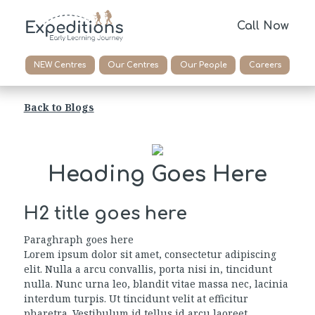
Call Now
NEW Centres
Our Centres
Our People
Careers
Back to Blogs
Heading Goes Here
H2 title goes here
Paraghraph goes here
Lorem ipsum dolor sit amet, consectetur adipiscing
elit. Nulla a arcu convallis, porta nisi in, tincidunt
nulla. Nunc urna leo, blandit vitae massa nec, lacinia
interdum turpis. Ut tincidunt velit at efficitur
pharetra. Vestibulum id tellus id arcu laoreet